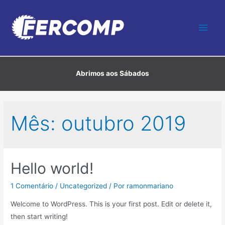
Ir
para
Men
o
conteúdo
princ
Abrimos aos Sábados
Mês:
outubro 2019
Hello world!
1 Comentário
/
Uncategorized
/ Por
ramonmariano
Welcome to WordPress. This is your first post. Edit or delete it,
then start writing!