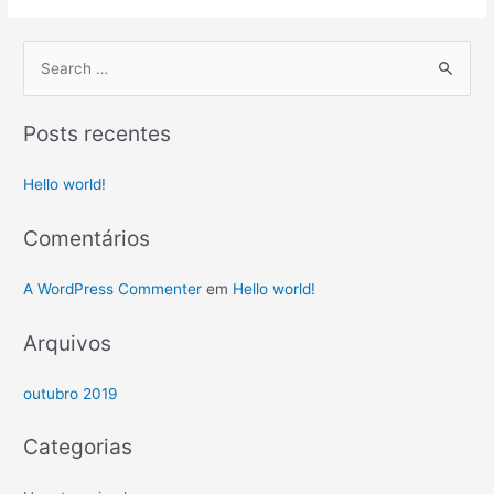
P
e
s
Posts recentes
q
u
Hello world!
i
s
Comentários
a
A WordPress Commenter
em
Hello world!
r
p
Arquivos
o
r
outubro 2019
:
Categorias